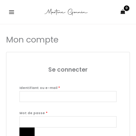
Aller
Obligatoire
Obligatoire
au
contenu
Mon compte
Se connecter
Identifiant ou e-mail
*
Mot de passe
*