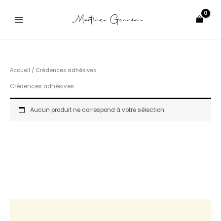
Aller
au
contenu
Accueil
/ Crédences adhésives
Crédences adhésives
Aucun produit ne correspond à votre sélection.