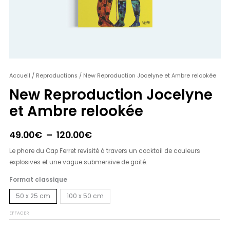
quantité
Accueil
/
Reproductions
/ New Reproduction Jocelyne et Ambre relookée
Plage
de
New Reproduction Jocelyne
de
New
et Ambre relookée
Reproduction
prix :
Jocelyne
49.00€
et
49.00
€
–
120.00
€
Ambre
à
Le phare du Cap Ferret revisité à travers un cocktail de couleurs
relookée
120.00€
explosives et une vague submersive de gaité.
Format classique
50 x 25 cm
100 x 50 cm
EFFACER