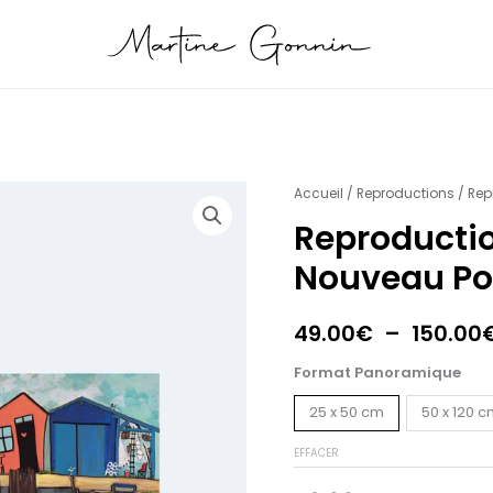
quantité
Accueil
/
Reproductions
/ Rep
de
Reproducti
Reproduction
Nouveau Po
Panoramique
Nouveau
Port
49.00
€
–
150.00
de
Format Panoramique
Biganos
25 x 50 cm
50 x 120 
EFFACER