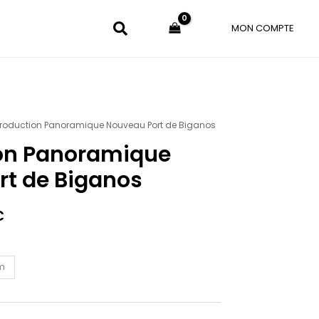
MON COMPTE
roduction Panoramique Nouveau Port de Biganos
Plage
on Panoramique
de
rt de Biganos
prix :
49.00€
€
à
150.00€
cm