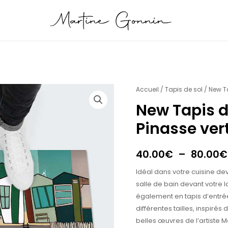
quantité
Accueil
/
Tapis de sol
/ New Ta
de
New Tapis d
New
Pinasse ver
Tapis
de
sol
40.00
€
–
80.00
€
Duo
Idéal dans votre cuisine dev
Plate
salle de bain devant votre 
et
également en tapis d’entrée
Pinasse
différentes tailles, inspirés 
vertes
belles œuvres de l’artiste M