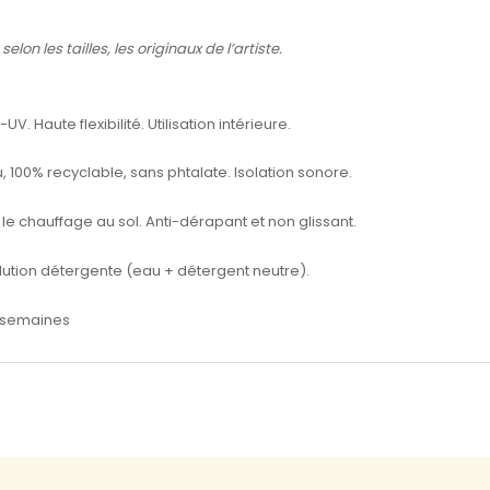
lon les tailles, les originaux de l’artiste.
. Haute flexibilité. Utilisation intérieure.
 100% recyclable, sans phtalate. Isolation sonore.
le chauffage au sol. Anti-dérapant et non glissant.
olution détergente (eau + détergent neutre).
 8 semaines