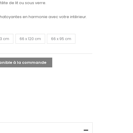
ête de lit ou sous verre.
chatoyantes en harmonie avec votre intérieur.
83 cm
66 x 120 cm
66 x 95 cm
onible à la commande