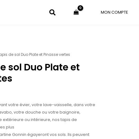
MON COMPTE
pis de sol Duo Plate et Pinasse vertes
Plage
e sol Duo Plate et
de
tes
prix :
40.00€
à
ant votre évier, votre lave-vaisselle, dans votre
80.00€
lavabo, votre douche ou votre baignoire,
 extérieure ou intérieure, nos tapis de
des plus
artine Gonnin égayeront vos sols. Ils peuvent