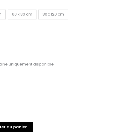
m
60 x 80 cm
80 x 120 cm
ine uniquement disponible
ter au panier