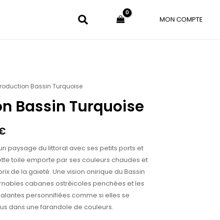
MON COMPTE
roduction Bassin Turquoise
Plage
n Bassin Turquoise
de
prix :
€
35.00€
n paysage du littoral avec ses petits ports et
à
tte toile emporte par ses couleurs chaudes et
prix de la gaieté. Une vision onirique du Bassin
400.00€
urnables cabanes ostréicoles penchées et les
lantes personnifiées comme si elles se
us dans une farandole de couleurs.