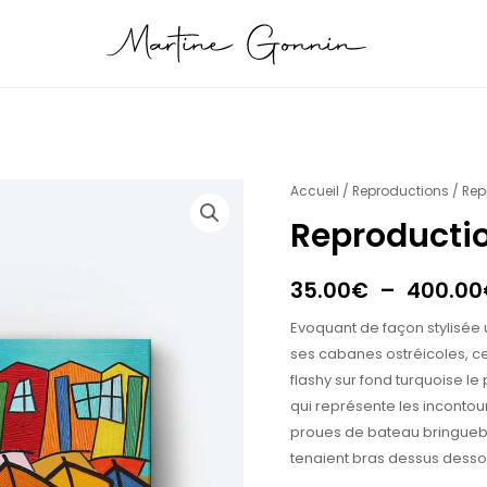
quantité
Accueil
/
Reproductions
/ Rep
de
Reproductio
Reproduction
Bassin
35.00
€
–
400.00
Turquoise
Evoquant de façon stylisée u
ses cabanes ostréicoles, ce
flashy sur fond turquoise le 
qui représente les inconto
proues de bateau bringueba
tenaient bras dessus desso