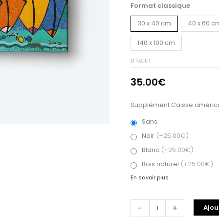
Format classique
30 x 40 cm
40 x 60 c
140 x 100 cm
EFFACER
35.00
€
Supplément Caisse américa
Sans
Noir
(+25.00€)
Blanc
(+25.00€)
Bois naturel
(+25.00€)
En savoir plus
-
+
Ajou