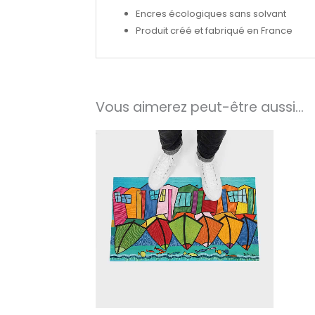
Encres écologiques sans solvant
Produit créé et fabriqué en France
Vous aimerez peut-être aussi…
Plage
de
prix :
40.00€
à
250.00€