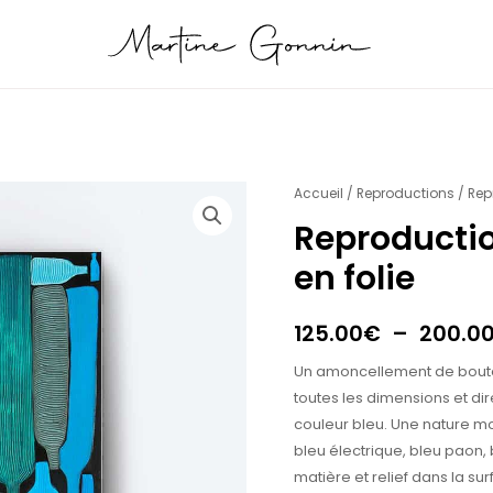
quantité
Accueil
/
Reproductions
/ Rep
de
Reproductio
Reproduction
en folie
Bouteilles
bleues
en
125.00
€
–
200.0
folie
Un amoncellement de boutei
toutes les dimensions et di
couleur bleu. Une nature mo
bleu électrique, bleu paon, 
matière et relief dans la su