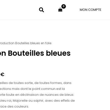
MON COMPTE
roduction Bouteilles bleues en folie
Plage
n Bouteilles bleues
de
prix :
125.00€
0
€
à
lles de toutes sorte, de toutes formes, dans
200.00€
rections mais dont le point commun est la
rte toute en déclinaison de nuances de bleus:
bleu roi, Majorelle ou saphir, avec des effets de
rface des couleurs.