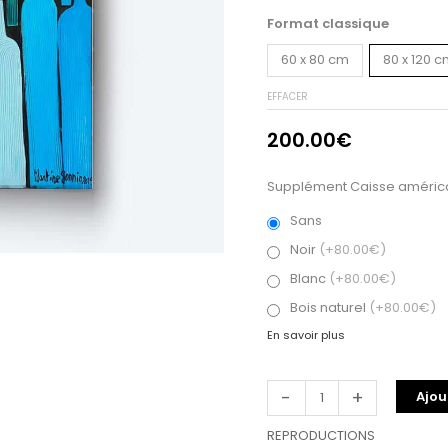
Format classique
60 x 80 cm
80 x 120 
EFFACER
200.00
€
Supplément Caisse américa
Sans
Noir
(+80.00€)
Blanc
(+80.00€)
Bois naturel
(+80.00€)
En savoir plus
-
+
Ajou
REPRODUCTIONS