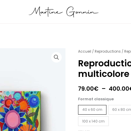
quantité
Accueil
/
Reproductions
/ Rep
de
Reproduct
Reproduction
multicolore
Champs
multicolore
79.00
€
–
400.00
Format classique
40 x 60 cm
60 x 80 c
100 x 140 cm