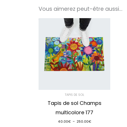
Vous aimerez peut-être aussi…
Plage
de
prix :
40.00€
à
250.00€
TAPIS DE SOL
Tapis de sol Champs
multicolore 177
40.00
€
–
250.00
€