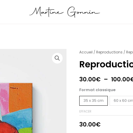
quantité
Accueil
/
Reproductions
/ Rep
de
Reproductio
Reproduction
Chat
30.00
€
–
100.00
joueur
3
Format classique
35 x 35 cm
60 x 60 c
EFFACER
30.00
€