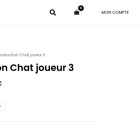
MON COMPTE
roduction Chat joueur 3
Plage
n Chat joueur 3
de
prix :
€
30.00€
à
m
100.00€