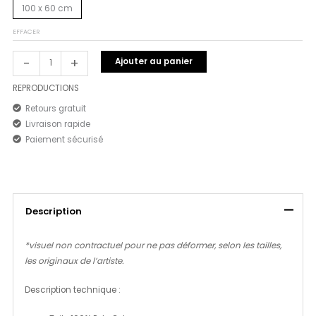
100 x 60 cm
EFFACER
-
+
Ajouter au panier
REPRODUCTIONS
Retours gratuit
Livraison rapide
Paiement sécurisé
Description
*visuel non contractuel pour ne pas déformer, selon les tailles,
les originaux de l’artiste.
Description technique :