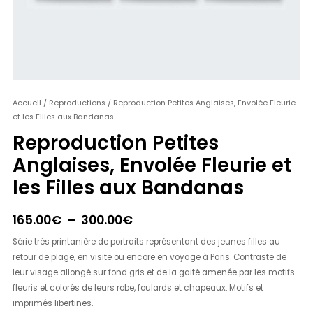
quantité
Accueil
/
Reproductions
/ Reproduction Petites Anglaises, Envolée Fleurie
Plage
et les Filles aux Bandanas
de
de
Reproduction
Reproduction Petites
Petites
prix :
Anglaises, Envolée Fleurie et
Anglaises,
165.00€
les Filles aux Bandanas
Envolée
Fleurie
à
et
165.00
€
–
300.00
€
300.00€
les
Filles
Série très printanière de portraits représentant des jeunes filles au
aux
retour de plage, en visite ou encore en voyage à Paris. Contraste de
Bandanas
leur visage allongé sur fond gris et de la gaité amenée par les motifs
fleuris et colorés de leurs robe, foulards et chapeaux. Motifs et
imprimés libertines.