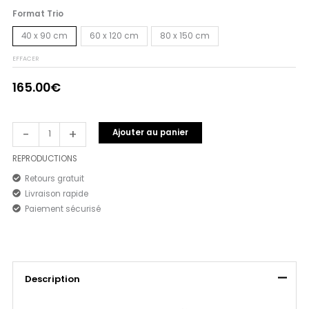
Format Trio
40 x 90 cm
60 x 120 cm
80 x 150 cm
EFFACER
165.00
€
-
+
Ajouter au panier
REPRODUCTIONS
Retours gratuit
Livraison rapide
Paiement sécurisé
Description