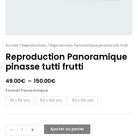
quantité
Accueil
/
Reproductions
/ Reproduction Panoramique pinasse tutti frutti
Plage
de
Reproduction Panoramique
de
Reproduction
pinasse tutti frutti
Panoramique
prix :
pinasse
49.00€
tutti
49.00
€
–
150.00
€
frutti
à
Format Panoramique
150.00€
25 x 50 cm
50 x 100 cm
50 x 120 cm
-
+
Ajouter au panier