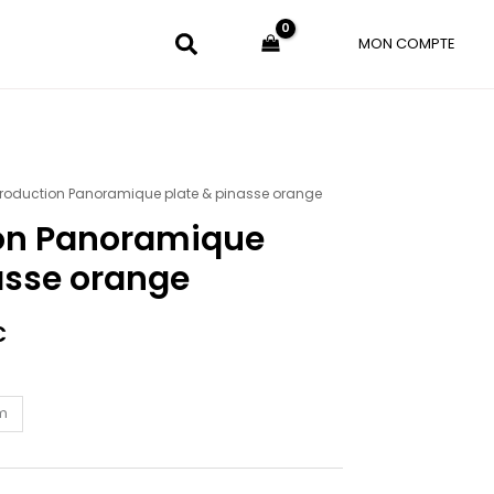
MON COMPTE
roduction Panoramique plate & pinasse orange
Plage
on Panoramique
de
asse orange
prix :
49.00€
€
à
150.00€
cm