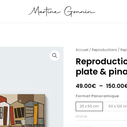
quantité
Accueil
/
Reproductions
/ Rep
de
Reproducti
Reproduction
plate & pin
Panoramique
plate
&
49.00
€
–
150.00
pinasse
Format Panoramique
orange
25 x 50 cm
50 x 120 
EFFACER