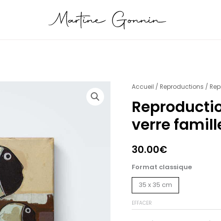
quantité
Accueil
/
Reproductions
/ Rep
de
Reproductio
Reproduction
verre famill
les
Poissons
de
30.00
€
verre
Format classique
famille
35 x 35 cm
EFFACER