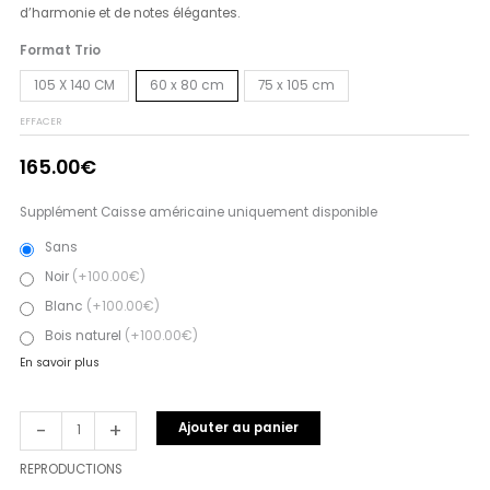
d’harmonie et de notes élégantes.
Format Trio
105 X 140 CM
60 x 80 cm
75 x 105 cm
EFFACER
165.00
€
Supplément Caisse américaine uniquement disponible
Sans
Noir
(+100.00€)
Blanc
(+100.00€)
Bois naturel
(+100.00€)
En savoir plus
-
+
Ajouter au panier
REPRODUCTIONS