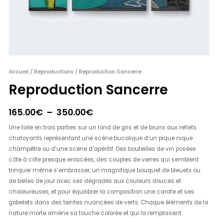
quantité
Accueil
/
Reproductions
/ Reproduction Sancerre
Plage
de
Reproduction Sancerre
de
Reproduction
Sancerre
prix :
165.00
€
–
350.00
€
165.00€
Une toile en trois parties sur un fond de gris et de bruns aux reflets
à
chatoyants représentant une scène bucolique d’un pique nique
champêtre ou d’une scène d’apéritif. Des bouteilles de vin posées
350.00€
côte à côte presque enlacées, des couples de verres qui semblent
trinquer même s’embrasser, un magnifique bouquet de bleuets ou
de belles de jour avec ses dégradés aux couleurs douces et
chaleureuses, et pour équilibrer la composition une carafe et ses
gobelets dans des teintes nuancées de verts. Chaque éléments de la
nature morte amène sa touche colorée et qui la remplissent