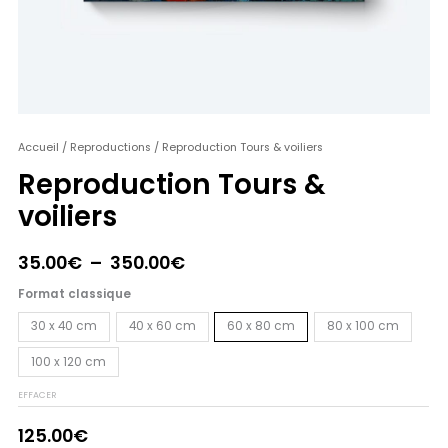
quantité
Accueil
/
Reproductions
/ Reproduction Tours & voiliers
Plage
de
Reproduction Tours &
de
Reproduction
voiliers
Tours
prix :
&
35.00€
voiliers
35.00
€
–
350.00
€
à
Format classique
350.00€
30 x 40 cm
40 x 60 cm
60 x 80 cm
80 x 100 cm
100 x 120 cm
EFFACER
125.00
€