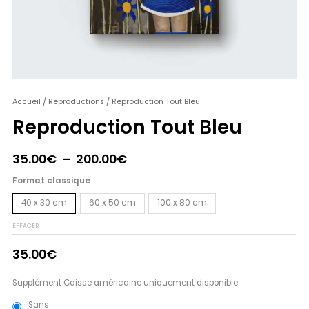
quantité
Accueil
/
Reproductions
/ Reproduction Tout Bleu
Plage
de
Reproduction Tout Bleu
de
Reproduction
Tout
prix :
35.00
€
–
200.00
€
Bleu
35.00€
Format classique
à
40 x 30 cm
60 x 50 cm
100 x 80 cm
200.00€
EFFACER
35.00
€
Supplément Caisse américaine uniquement disponible
Sans