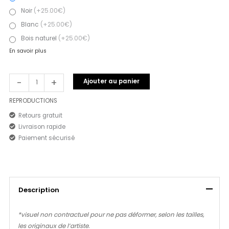
Noir
(+25.00€)
Blanc
(+25.00€)
Bois naturel
(+25.00€)
En savoir plus
-
+
Ajouter au panier
REPRODUCTIONS
Retours gratuit
Livraison rapide
Paiement sécurisé
Description
*visuel non contractuel pour ne pas déformer, selon les tailles,
les originaux de l’artiste.