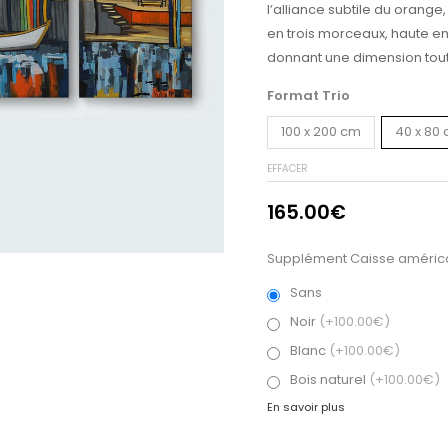
l’alliance subtile du orange
en trois morceaux, haute en c
donnant une dimension toute
Format Trio
100 x 200 cm
40 x 80
EFFACER
165.00
€
Supplément Caisse américa
Sans
Noir
(+100.00€)
Blanc
(+100.00€)
Bois naturel
(+100.00€)
En savoir plus