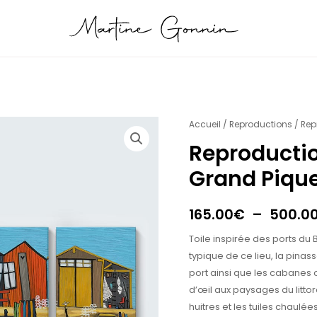
quantité
Accueil
/
Reproductions
/ Rep
de
Reproductio
Reproduction
Grand Piqu
Trio
Pinasse
Grand
165.00
€
–
500.0
Piquey
Toile inspirée des ports du
typique de ce lieu, la pin
port ainsi que les cabanes o
d’œil aux paysages du littor
huitres et les tuiles chaulée