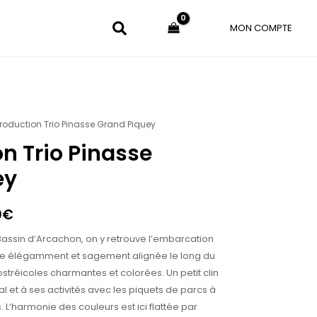
MON COMPTE
roduction Trio Pinasse Grand Piquey
Plage
n Trio Pinasse
de
ey
prix :
165.00€
0
€
à
 Bassin d’Arcachon, on y retrouve l’embarcation
500.00€
asse élégamment et sagement alignée le long du
stréicoles charmantes et colorées. Un petit clin
al et à ses activités avec les piquets de parcs à
s. L’harmonie des couleurs est ici flattée par