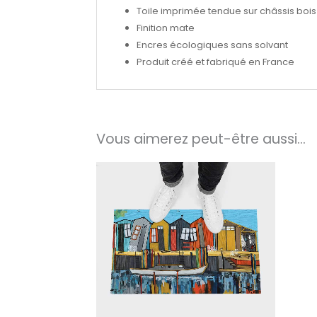
Toile imprimée tendue sur châssis bois 
Finition mate
Encres écologiques sans solvant
Produit créé et fabriqué en France
Vous aimerez peut-être aussi…
Plage
de
prix :
40.00€
à
250.00€