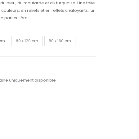
, du bleu, du moutarde et du turquoise. Une toile
ouleurs, en reliefs et en reflets chatoyants, lui
 particulière.
 cm
60 x 120 cm
80 x 160 cm
ine uniquement disponible