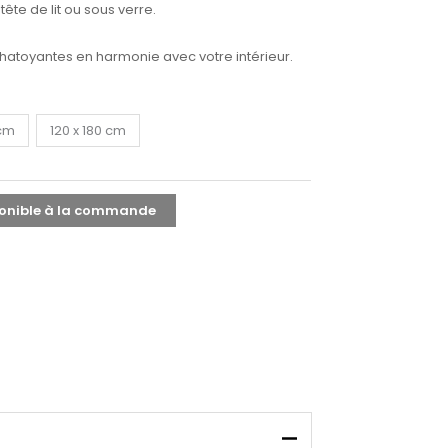
ête de lit ou sous verre.
chatoyantes en harmonie avec votre intérieur.
 cm
120 x 180 cm
onible à la commande