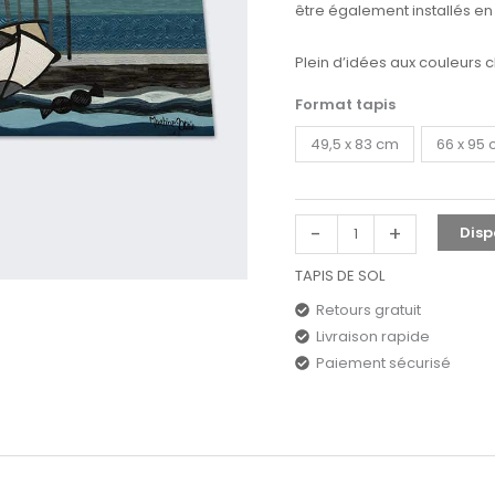
être également installés en t
Plein d’idées aux couleurs 
Format tapis
49,5 x 83 cm
66 x 95
-
+
Disp
TAPIS DE SOL
Retours gratuit
Livraison rapide
Paiement sécurisé