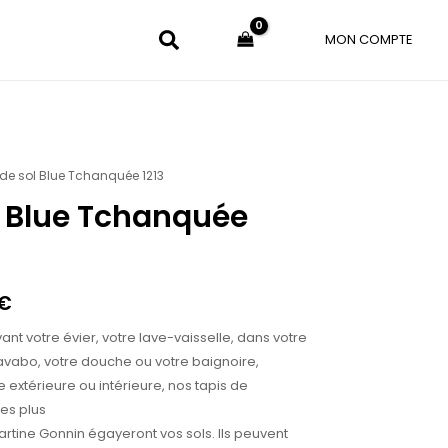
MON COMPTE
 de sol Blue Tchanquée 1213
Plage
l Blue Tchanquée
de
prix :
40.00€
€
à
ant votre évier, votre lave-vaisselle, dans votre
200.00€
lavabo, votre douche ou votre baignoire,
 extérieure ou intérieure, nos tapis de
des plus
artine Gonnin égayeront vos sols. Ils peuvent