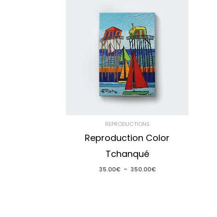
de
prix :
35.00€
à
350.00€
REPRODUCTIONS
Reproduction Color
Tchanqué
35.00
€
–
350.00
€