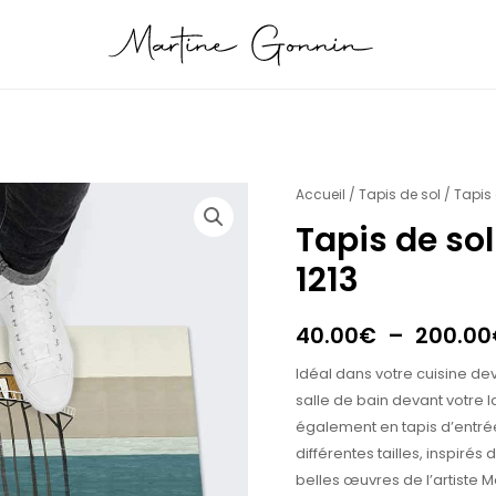
quantité
Accueil
/
Tapis de sol
/ Tapis
de
Tapis de so
Tapis
1213
de
sol
Blue
40.00
€
–
200.00
Tchanquée
Idéal dans votre cuisine dev
1213
salle de bain devant votre 
également en tapis d’entrée
différentes tailles, inspirés 
belles œuvres de l’artiste M