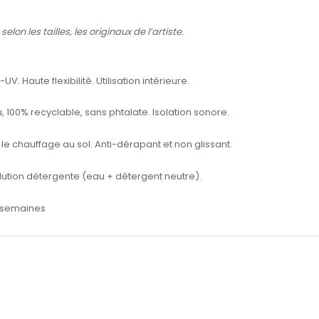
lon les tailles, les originaux de l’artiste.
. Haute flexibilité. Utilisation intérieure.
 100% recyclable, sans phtalate. Isolation sonore.
le chauffage au sol. Anti-dérapant et non glissant.
olution détergente (eau + détergent neutre).
 8 semaines