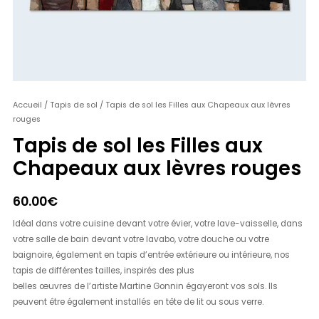
quantité
Accueil
/
Tapis de sol
/ Tapis de sol les Filles aux Chapeaux aux lèvres
rouges
de
Tapis
Tapis de sol les Filles aux
de
Chapeaux aux lèvres rouges
sol
les
60.00
€
Filles
aux
Idéal dans votre cuisine devant votre évier, votre lave-vaisselle, dans
Chapeaux
votre salle de bain devant votre lavabo, votre douche ou votre
aux
baignoire, également en tapis d’entrée extérieure ou intérieure, nos
lèvres
tapis de différentes tailles, inspirés des plus
rouges
belles œuvres de l’artiste Martine Gonnin égayeront vos sols. Ils
peuvent être également installés en tête de lit ou sous verre.