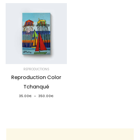
Plage
de
prix :
35.00€
à
350.00€
REPRODUCTIONS
Reproduction Color
Tchanqué
35.00
€
–
350.00
€