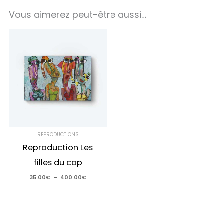
Vous aimerez peut-être aussi…
Plage
de
prix :
35.00€
à
400.00€
REPRODUCTIONS
Reproduction Les
filles du cap
35.00
€
–
400.00
€