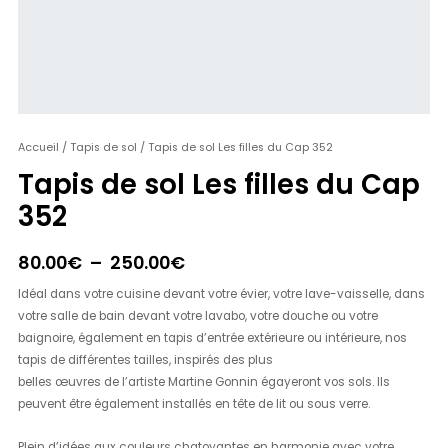
quantité
Accueil
/
Tapis de sol
/ Tapis de sol Les filles du Cap 352
Plage
de
Tapis de sol Les filles du Cap
de
Tapis
352
de
prix :
sol
80.00€
Les
80.00
€
–
250.00
€
filles
à
Idéal dans votre cuisine devant votre évier, votre lave-vaisselle, dans
du
250.00€
votre salle de bain devant votre lavabo, votre douche ou votre
Cap
baignoire, également en tapis d’entrée extérieure ou intérieure, nos
352
tapis de différentes tailles, inspirés des plus
belles œuvres de l’artiste Martine Gonnin égayeront vos sols. Ils
peuvent être également installés en tête de lit ou sous verre.
Plein d’idées aux couleurs chatoyantes en harmonie avec votre