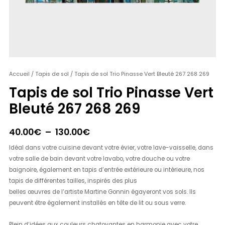
quantité
Accueil
/
Tapis de sol
/ Tapis de sol Trio Pinasse Vert Bleuté 267 268 269
Plage
de
Tapis de sol Trio Pinasse Vert
de
Tapis
Bleuté 267 268 269
de
prix :
sol
40.00€
Trio
40.00
€
–
130.00
€
Pinasse
à
Idéal dans votre cuisine devant votre évier, votre lave-vaisselle, dans
Vert
130.00€
votre salle de bain devant votre lavabo, votre douche ou votre
Bleuté
baignoire, également en tapis d’entrée extérieure ou intérieure, nos
267
tapis de différentes tailles, inspirés des plus
268
belles œuvres de l’artiste Martine Gonnin égayeront vos sols. Ils
269
peuvent être également installés en tête de lit ou sous verre.
Plein d’idées aux couleurs chatoyantes en harmonie avec votre