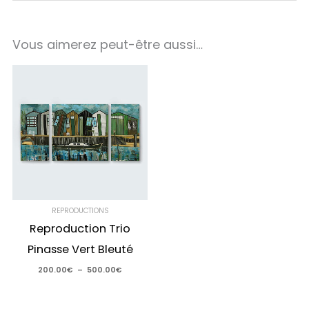
Vous aimerez peut-être aussi…
Plage
de
prix :
200.00€
à
500.00€
REPRODUCTIONS
Reproduction Trio
Pinasse Vert Bleuté
200.00
€
–
500.00
€