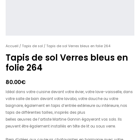
quantité
Accueil
/
Tapis de sol
/ Tapis de sol Verres bleus en folie 264
de
Tapis de sol Verres bleus en
Tapis
folie 264
de
sol
Verres
80.00
€
bleus
Idéal dans votre cuisine devant votre évier, votre lave-vaisselle, dans
en
votre salle de bain devant votre lavabo, votre douche ou votre
folie
baignoire, également en tapis d’entrée extérieure ou intérieure, nos
264
tapis de différentes tailles, inspirés des plus
belles œuvres de l’artiste Martine Gonnin égayeront vos sols. Ils
peuvent être également installés en tête de lit ou sous verre.
Plein d’idées aux couleurs chatoyantes en harmonie avec votre