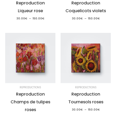
Reproduction
Reproduction
Liqueur rose
Coquelicots violets
30.00
€
–
150.00
€
30.00
€
–
150.00
€
Plage
Plage
de
de
prix :
prix :
30.00€
30.00€
à
à
100.00€
150.00€
REPRODUCTIONS
REPRODUCTIONS
Reproduction
Reproduction
Champs de tulipes
Tournesols roses
roses
30.00
€
–
150.00
€