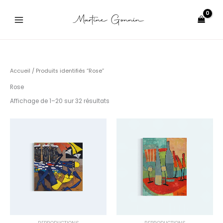
Aller
au
contenu
Accueil
/ Produits identifiés “Rose”
Rose
Affichage de 1–20 sur 32 résultats
Plage
Plage
de
de
prix :
prix :
30.00€
30.00€
à
à
300.00€
200.00€