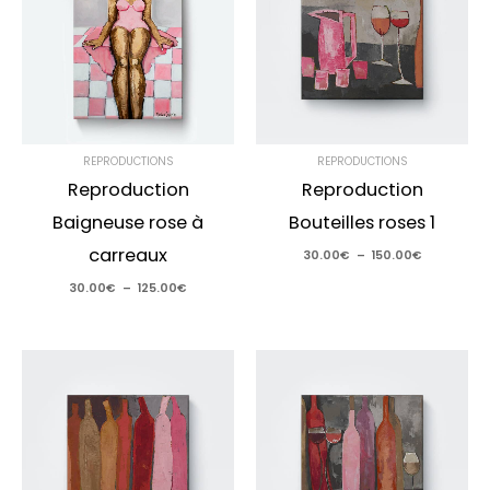
125.00€
150.00€
REPRODUCTIONS
REPRODUCTIONS
Reproduction
Reproduction
Baigneuse rose à
Bouteilles roses 1
carreaux
30.00
€
–
150.00
€
30.00
€
–
125.00
€
Plage
Plage
de
de
prix :
prix :
30.00€
30.00€
à
à
150.00€
150.00€