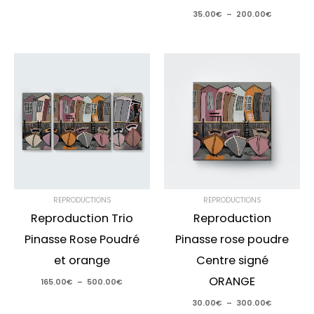
35.00
€
–
200.00
€
Plage
Plage
de
de
prix :
prix :
165.00€
30.00€
à
à
500.00€
300.00€
REPRODUCTIONS
REPRODUCTIONS
Reproduction Trio
Reproduction
Pinasse Rose Poudré
Pinasse rose poudre
et orange
Centre signé
ORANGE
165.00
€
–
500.00
€
30.00
€
–
300.00
€