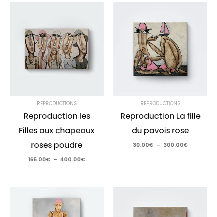
Plage
Plage
de
de
prix :
prix :
165.00€
30.00€
à
à
400.00€
300.00€
REPRODUCTIONS
REPRODUCTIONS
Reproduction les
Reproduction La fille
Filles aux chapeaux
du pavois rose
roses poudre
30.00
€
–
300.00
€
165.00
€
–
400.00
€
Plage
Plage
de
de
prix :
prix :
30.00€
30.00€
à
à