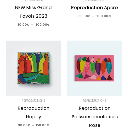
REPRODUCTIONS
REPRODUCTIONS
NEW Miss Grand
Reproduction Apéro
Pavois 2023
30.00
€
–
200.00
€
30.00
€
–
300.00
€
Plage
Plage
de
de
prix :
prix :
30.00€
35.00€
à
à
150.00€
200.00€
REPRODUCTIONS
REPRODUCTIONS
Reproduction
Reproduction
Happy
Poissons recolorises
Rose
30.00
€
–
150.00
€