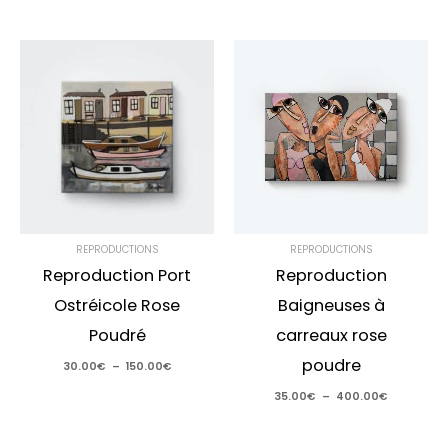
Plage
Plage
de
de
prix :
prix :
30.00€
35.00€
à
à
150.00€
400.00€
REPRODUCTIONS
REPRODUCTIONS
Reproduction Port
Reproduction
Ostréicole Rose
Baigneuses à
Poudré
carreaux rose
poudre
30.00
€
–
150.00
€
35.00
€
–
400.00
€