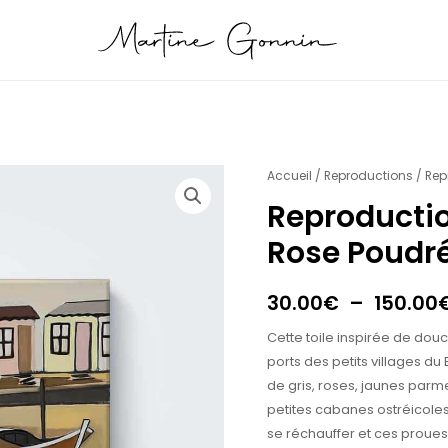
quantité
Accueil
/
Reproductions
/ Rep
de
Reproductio
Reproduction
Rose Poudr
Port
Ostréicole
Rose
30.00
€
–
150.00
Poudré
Cette toile inspirée de dou
ports des petits villages d
de gris, roses, jaunes par
petites cabanes ostréicoles
se réchauffer et ces proue