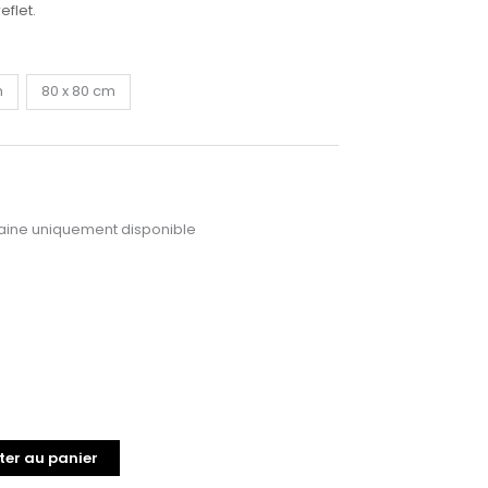
eflet.
m
80 x 80 cm
ine uniquement disponible
ter au panier