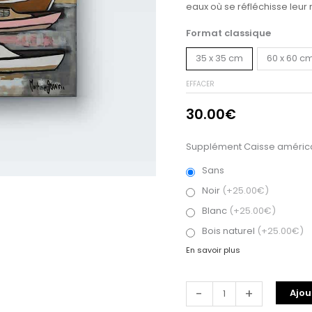
eaux où se réfléchisse leur r
Format classique
35 x 35 cm
60 x 60 c
EFFACER
30.00
€
Supplément Caisse américa
Sans
Noir
(+25.00€)
Blanc
(+25.00€)
Bois naturel
(+25.00€)
En savoir plus
-
+
Ajou