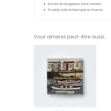
Encres écologiques sans solvant
Produit créé et fabriqué en France
Vous aimerez peut-être aussi…
Plage
de
prix :
30.00€
à
150.00€