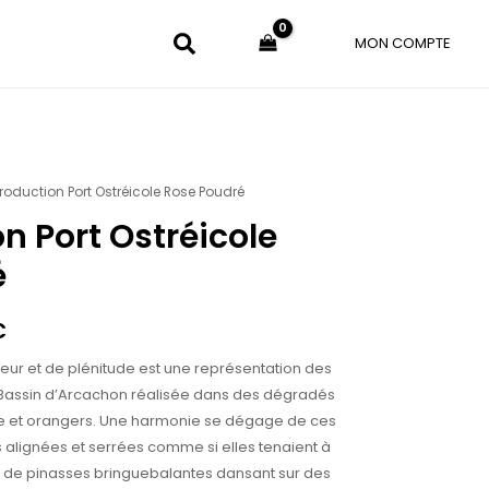
MON COMPTE
roduction Port Ostréicole Rose Poudré
Plage
n Port Ostréicole
de
é
prix :
30.00€
€
à
ceur et de plénitude est une représentation des
150.00€
u Bassin d’Arcachon réalisée dans des dégradés
me et orangers. Une harmonie se dégage de ces
 alignées et serrées comme si elles tenaient à
s de pinasses bringuebalantes dansant sur des