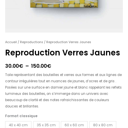
quantité
Accueil
/
Reproductions
/ Reproduction Verres Jaunes
Plage
de
Reproduction Verres Jaunes
de
Reproduction
Verres
prix :
30.00
€
–
150.00
€
Jaunes
30.00€
Toile représentant des bouteilles et verres aux formes et aux lignes de
à
contour irrégulières tout en nuances de jaunes, d’ocres et de gris .
Posées sur une surface en damier jaune et blanc rappelant les reflets
150.00€
lumineux des bouteilles, on s’immerge dans un univers avec
beaucoup de clarté et des notes rafraichissantes de couleurs
douces et brillantes.
Format classique
40 x 40 cm
35 x 35 cm
60 x 60 cm
80 x 80 cm